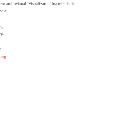
rso audiovisual ‘Visualizarte. Una mirada de
se a:
ía
3º
4
.org