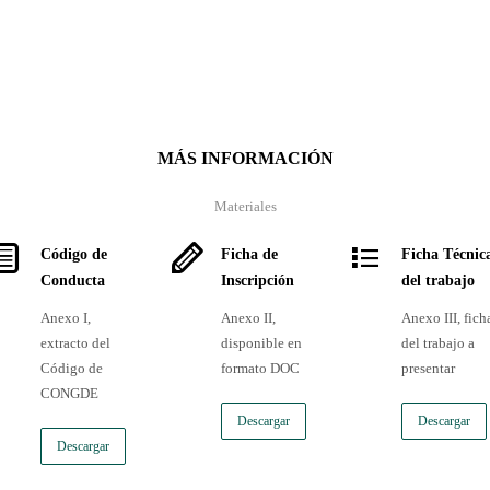
MÁS INFORMACIÓN
Materiales
Código de
Ficha de
Ficha Técnic
Conducta
Inscripción
del trabajo
Anexo I,
Anexo II,
Anexo III, fich
extracto del
disponible en
del trabajo a
Código de
formato DOC
presentar
CONGDE
Descargar
Descargar
Descargar