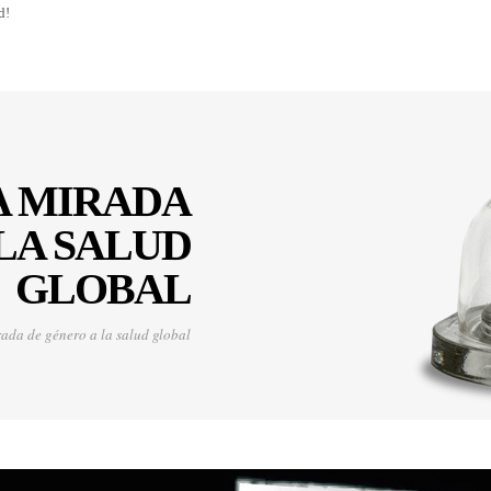
d!
A MIRADA
LA SALUD
GLOBAL
rada de género a la salud global