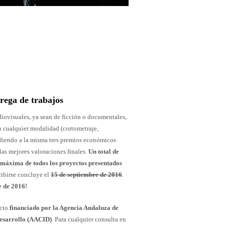
trega de trabajos
udiovisuales, ya sean de ficción o documentales,
en cualquier modalidad (cortometraje,
ndiendo a la misma tres premios económicos
las mejores valoraciones finales.
Un total de
 máxima de todos los proyectos presentados
cribirse concluye el
15 de septiembre de 2016
.
e de 2016!
ecto
financiado por la Agencia Andaluza de
Desarrollo (AACID)
. Para cualquier consulta en