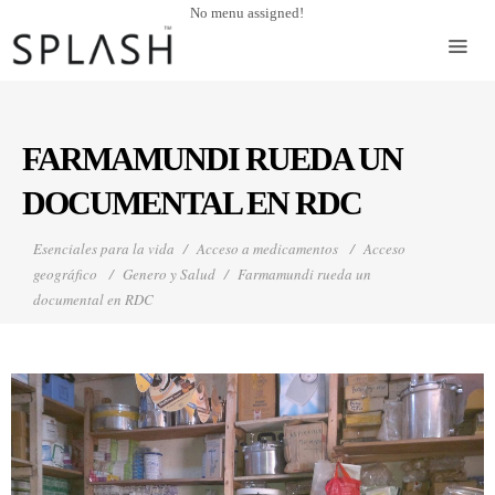
No menu assigned!
FARMAMUNDI RUEDA UN
DOCUMENTAL EN RDC
Esenciales para la vida
Acceso a medicamentos
Acceso
geográfico
Genero y Salud
Farmamundi rueda un
documental en RDC