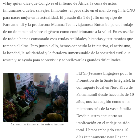
«Hay quien dice que Congo es el infierno de África, la cuna de actos
inhumanos crueles, salvajes, inmorales; el peor sitio en el mundo según la ONU
para nacer mujer en la actualidad. El pasado día 1 de julio un equipo de
Farmamundi y la productora Mamma Team viajamos a Butembo para el rodaje
de un documental sobre el género como condicionante a la salud. En estos días
de rodaje hemos constatado esas crudas realidades, historias y testimonios que
rompen el alma. Pero junto a ello, hemos conocido la iniciativa, el activismo,
la bondad, la solidaridad y la fortaleza inmensurable de la sociedad civil que
resiste y se ayuda para sobrevivir y sobrellevar las grandes dificultades.
FEPSI (Femmes Engagées pour la
Promotion de la Santé Intégrale), la
contraparte local en Nord Kivu de
Farmamundi desde hace más de 10
años, nos ha acogido como unos
miembros más de la vasta familia.
Desde nuestro encuentro su
implicación en el rodaje ha sido
Ceremonia Esther en la sale d’ecoute
total. Hemos trabajado estos 10
días intensamente para llegar a