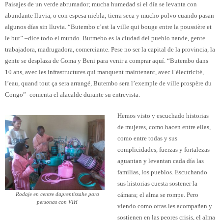
Paisajes de un verde abrumador; mucha humedad si el día se levanta con
abundante lluvia, o con espesa niebla; tierra seca y mucho polvo cuando pasan
algunos días sin lluvia. “Butembo c’est la ville qui bouge entre la poussière et
le but” –dice todo el mundo. Butmebo es la ciudad del pueblo nande, gente
trabajadora, madrugadora, comerciante. Pese no ser la capital de la provincia, la
gente se desplaza de Goma y Beni para venir a comprar aquí. “Butembo dans
10 ans, avec les infrastructures qui manquent maintenant, avec l’électricité,
l’eau, quand tout ça sera arrangé, Butembo sera l’exemple de ville prospère du
Congo”- comenta el alacalde durante su entrevista.
Hemos visto y escuchado historias
de mujeres, como hacen entre ellas,
como entre todas y sus
complicidades, fuerzas y fortalezas
aguantan y levantan cada día las
familias, los pueblos. Escuchando
sus historias cuesta sostener la
Rodaje en centre daprentissahe para
cámara; el alma se rompe. Pero
personas con VIH
viendo como otras les acompañan y
sostienen en las peores crisis, el alma