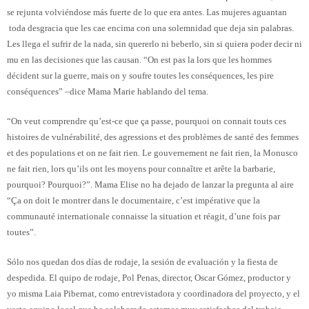
se rejunta volviéndose más fuerte de lo que era antes. Las mujeres aguantan
toda desgracia que les cae encima con una solemnidad que deja sin palabras.
Les llega el sufrir de la nada, sin quererlo ni beberlo, sin si quiera poder decir ni
mu en las decisiones que las causan. “On est pas la lors que les hommes
décident sur la guerre, mais on y soufre toutes les conséquences, les pire
conséquences” –dice Mama Marie hablando del tema.
“On veut comprendre qu’est-ce que ça passe, pourquoi on connait touts ces
histoires de vulnérabilité, des agressions et des problèmes de santé des femmes
et des populations et on ne fait rien. Le gouvernement ne fait rien, la Monusco
ne fait rien, lors qu’ils ont les moyens pour connaître et arête la barbarie,
pourquoi? Pourquoi?”. Mama Elise no ha dejado de lanzar la pregunta al aire
“Ça on doit le montrer dans le documentaire, c’est impérative que la
communauté internationale connaisse la situation et réagit, d’une fois par
toutes”.
Sólo nos quedan dos días de rodaje, la sesión de evaluación y la fiesta de
despedida. El quipo de rodaje, Pol Penas, director, Oscar Gómez, productor y
yo misma Laia Pibernat, como entrevistadora y coordinadora del proyecto, y el