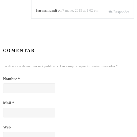
Farmamundi
on
7 mayo, 2019 at 1:02 pm
Responder
COMENTAR
Tu dirección de mail no será publicada. Los campos requeridos están marcados
*
Nombre
*
Mail
*
Web