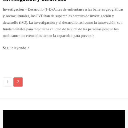
Investigación + Desarrollo (I+D) Antes de enfrentarse a las barreras geográficas
y socioculturales, los PVD han de superar las barreras de investigación y
desarrollo (I+D). La investigación y el desarrollo, así como la innovación, son
fundamentales para mejorar la calidad de la vida de las personas porque los
medicamentos esenciales tienen la capacidad para prevenir,
Seguir leyendo
1
2